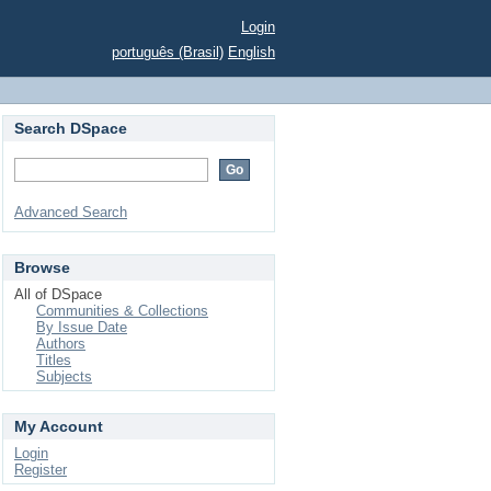
Login
português (Brasil)
English
Search DSpace
Advanced Search
Browse
All of DSpace
Communities & Collections
By Issue Date
Authors
Titles
Subjects
My Account
Login
Register