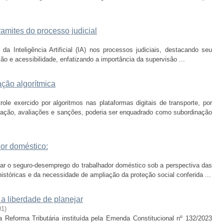
tramites do processo judicial
da Inteligência Artificial (IA) nos processos judiciais, destacando seu
são e acessibilidade, enfatizando a importância da supervisão ...
ação algorítmica
ole exercido por algoritmos nas plataformas digitais de transporte, por
ação, avaliações e sanções, poderia ser enquadrado como subordinação
or doméstico:
sar o seguro-desemprego do trabalhador doméstico sob a perspectiva das
istóricas e da necessidade de ampliação da proteção social conferida ...
e a liberdade de planejar
01
)
 Reforma Tributária instituída pela Emenda Constitucional nº 132/2023