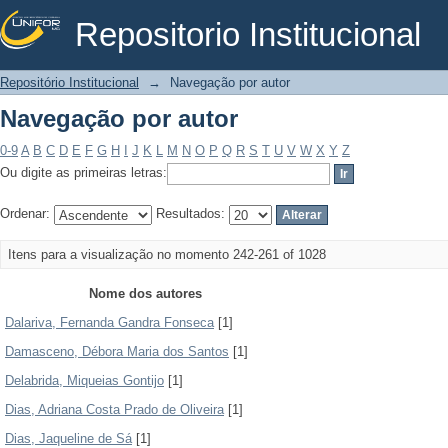
Repositorio Institucional
Navegação por autor
Repositório Institucional
→
Navegação por autor
Navegação por autor
0-9
A
B
C
D
E
F
G
H
I
J
K
L
M
N
O
P
Q
R
S
T
U
V
W
X
Y
Z
Ou digite as primeiras letras:
Ordenar:
Resultados:
Itens para a visualização no momento 242-261 of 1028
Nome dos autores
Dalariva, Fernanda Gandra Fonseca
[1]
Damasceno, Débora Maria dos Santos
[1]
Delabrida, Miqueias Gontijo
[1]
Dias, Adriana Costa Prado de Oliveira
[1]
Dias, Jaqueline de Sá
[1]