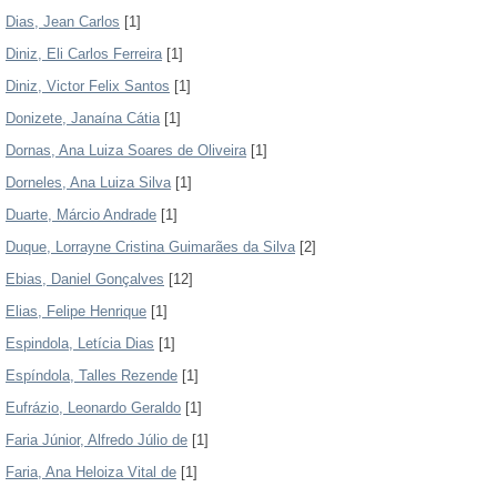
Dias, Jean Carlos
[1]
Diniz, Eli Carlos Ferreira
[1]
Diniz, Victor Felix Santos
[1]
Donizete, Janaína Cátia
[1]
Dornas, Ana Luiza Soares de Oliveira
[1]
Dorneles, Ana Luiza Silva
[1]
Duarte, Márcio Andrade
[1]
Duque, Lorrayne Cristina Guimarães da Silva
[2]
Ebias, Daniel Gonçalves
[12]
Elias, Felipe Henrique
[1]
Espindola, Letícia Dias
[1]
Espíndola, Talles Rezende
[1]
Eufrázio, Leonardo Geraldo
[1]
Faria Júnior, Alfredo Júlio de
[1]
Faria, Ana Heloiza Vital de
[1]