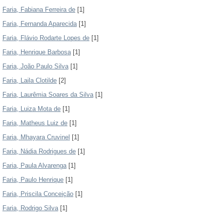
Faria, Fabiana Ferreira de
[1]
Faria, Fernanda Aparecida
[1]
Faria, Flávio Rodarte Lopes de
[1]
Faria, Henrique Barbosa
[1]
Faria, João Paulo Silva
[1]
Faria, Laila Clotilde
[2]
Faria, Laurêmia Soares da Silva
[1]
Faria, Luiza Mota de
[1]
Faria, Matheus Luiz de
[1]
Faria, Mhayara Cruvinel
[1]
Faria, Nádia Rodrigues de
[1]
Faria, Paula Alvarenga
[1]
Faria, Paulo Henrique
[1]
Faria, Priscila Conceição
[1]
Faria, Rodrigo Silva
[1]