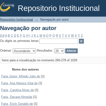
Repositorio Institucional
Navegação por autor
Repositório Institucional
→
Navegação por autor
Navegação por autor
0-9
A
B
C
D
E
F
G
H
I
J
K
L
M
N
O
P
Q
R
S
T
U
V
W
X
Y
Z
Ou digite as primeiras letras:
Ordenar:
Resultados:
Itens para a visualização no momento 260-279 of 1028
Nome dos autores
Faria Júnior, Alfredo Júlio de
[1]
Faria, Ana Heloiza Vital de
[1]
Faria, Carolina Alves de
[1]
Faria, Dayane Almeida
[1]
Faria, Erick Geraldo de
[1]