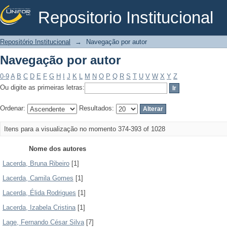
Repositorio Institucional
Navegação por autor
Repositório Institucional
→
Navegação por autor
Navegação por autor
0-9
A
B
C
D
E
F
G
H
I
J
K
L
M
N
O
P
Q
R
S
T
U
V
W
X
Y
Z
Ou digite as primeiras letras:
Ordenar:
Resultados:
Itens para a visualização no momento 374-393 of 1028
Nome dos autores
Lacerda, Bruna Ribeiro
[1]
Lacerda, Camila Gomes
[1]
Lacerda, Élida Rodrigues
[1]
Lacerda, Izabela Cristina
[1]
Lage, Fernando César Silva
[7]