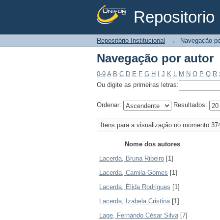
Repositorio 
Navegação por autor
Repositório Institucional
→
Navegação po
Navegação por autor
0-9
A
B
C
D
E
F
G
H
I
J
K
L
M
N
O
P
Q
R
Ou digite as primeiras letras:
Ordenar:
Resultados:
Itens para a visualização no momento 37
Nome dos autores
Lacerda, Bruna Ribeiro
[1]
Lacerda, Camila Gomes
[1]
Lacerda, Élida Rodrigues
[1]
Lacerda, Izabela Cristina
[1]
Lage, Fernando César Silva
[7]