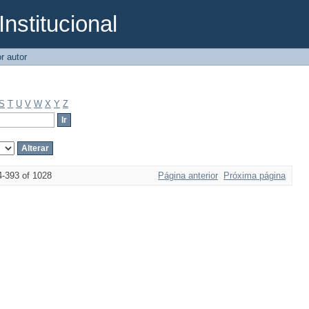
Institucional
r autor
S
T
U
V
W
X
Y
Z
4-393 of 1028
Página anterior
Próxima página