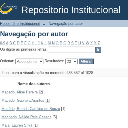
Repositorio Institucional
Navegação por autor
Repositório Institucional
→
Navegação por autor
Navegação por autor
0-9
A
B
C
D
E
F
G
H
I
J
K
L
M
N
O
P
Q
R
S
T
U
V
W
X
Y
Z
Ou digite as primeiras letras:
Ordenar:
Resultados:
Itens para a visualização no momento 433-452 of 1028
Nome dos autores
Macedo, Aline Pereira
[2]
Macedo, Gabriela Arantes
[1]
Macêdo, Brenda Carolina de Souza
[1]
Machado, Nélida Reis Caseca
[5]
Maia, Lauren Silva
[1]