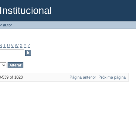
Institucional
r autor
S
T
U
V
W
X
Y
Z
0-539 of 1028
Página anterior
Próxima página