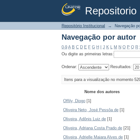
Repositorio 
Navegação por autor
Repositório Institucional
→
Navegação po
Navegação por autor
0-9
A
B
C
D
E
F
G
H
I
J
K
L
M
N
O
P
Q
R
Ou digite as primeiras letras:
Ordenar:
Resultados:
Itens para a visualização no momento 52
Nome dos autores
Offily, Diogo
[1]
Oliveira Neto, José Pessôa de
[1]
Oliveira, Adônis Luiz de
[1]
Oliveira, Adriana Costa Prado de
[21]
Oliveira, Adrielle Maiara Alves de
[1]