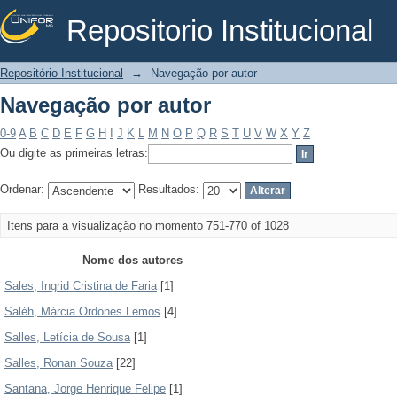
Repositorio Institucional
Navegação por autor
Repositório Institucional
→
Navegação por autor
Navegação por autor
0-9
A
B
C
D
E
F
G
H
I
J
K
L
M
N
O
P
Q
R
S
T
U
V
W
X
Y
Z
Ou digite as primeiras letras:
Ordenar:
Resultados:
Itens para a visualização no momento 751-770 of 1028
Nome dos autores
Sales, Ingrid Cristina de Faria
[1]
Saléh, Márcia Ordones Lemos
[4]
Salles, Letícia de Sousa
[1]
Salles, Ronan Souza
[22]
Santana, Jorge Henrique Felipe
[1]