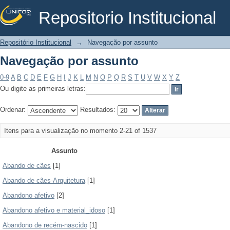
Repositorio Institucional
Navegação por assunto
Repositório Institucional
→
Navegação por assunto
Navegação por assunto
0-9
A
B
C
D
E
F
G
H
I
J
K
L
M
N
O
P
Q
R
S
T
U
V
W
X
Y
Z
Ou digite as primeiras letras:
Ordenar:
Resultados:
Itens para a visualização no momento 2-21 of 1537
Assunto
Abando de cães
[1]
Abando de cães-Arquitetura
[1]
Abandono afetivo
[2]
Abandono afetivo e material_idoso
[1]
Abandono de recém-nascido
[1]