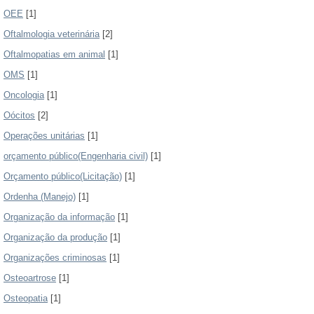
OEE
[1]
Oftalmologia veterinária
[2]
Oftalmopatias em animal
[1]
OMS
[1]
Oncologia
[1]
Oócitos
[2]
Operações unitárias
[1]
orçamento público(Engenharia civil)
[1]
Orçamento público(Licitação)
[1]
Ordenha (Manejo)
[1]
Organização da informação
[1]
Organização da produção
[1]
Organizações criminosas
[1]
Osteoartrose
[1]
Osteopatia
[1]