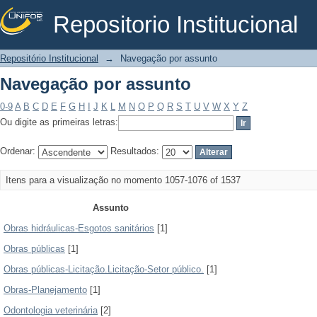
Repositorio Institucional
Navegação por assunto
Repositório Institucional
→
Navegação por assunto
Navegação por assunto
0-9
A
B
C
D
E
F
G
H
I
J
K
L
M
N
O
P
Q
R
S
T
U
V
W
X
Y
Z
Ou digite as primeiras letras:
Ordenar:
Resultados:
Itens para a visualização no momento 1057-1076 of 1537
Assunto
Obras hidráulicas-Esgotos sanitários
[1]
Obras públicas
[1]
Obras públicas-Licitação.Licitação-Setor público.
[1]
Obras-Planejamento
[1]
Odontologia veterinária
[2]