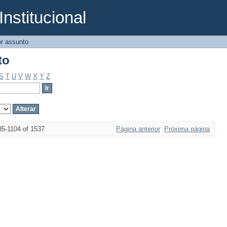
Institucional
to
r assunto
to
S
T
U
V
W
X
Y
Z
85-1104 of 1537
Página anterior
Próxima página