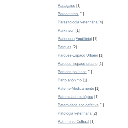
Papagaios
[1]
Paracetamol
[1]
Parasitologia veterinária
[4]
Parkinson
[1]
Parkinson(Equilíbrio)
[1]
Parques
[2]
Parques-Espaço Urbano
[1]
Parques-Espaço urbano
[1]
Partidos políticos
[1]
Parto anônimo
[1]
Patente-Medicamento
[1]
Paternidade biológica
[1]
Paternidade socioafetiva
[1]
Patologia veterinária
[2]
Patrimonio Cultural
[1]