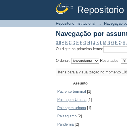
Repositorio 
Navegação por assun
Repositório Institucional
→
Navegação po
Navegação por assun
0-9
A
B
C
D
E
F
G
H
I
J
K
L
M
N
O
P
Q
R
Ou digite as primeiras letras:
Ordenar:
Resultados:
Itens para a visualização no momento 10
Assunto
Paciente terminal
[1]
Paisagem Urbana
[1]
Paisagem urbana
[1]
Paisagismo
[2]
Pandemia
[2]