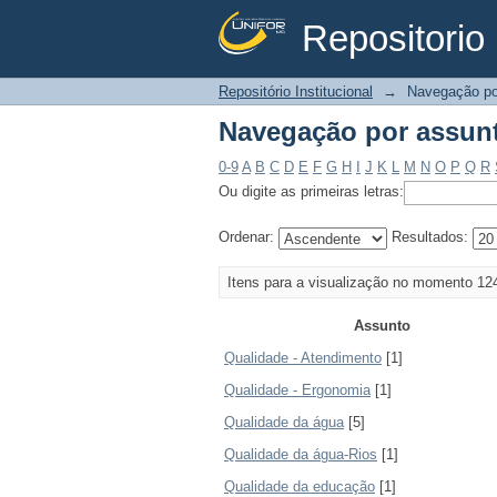
Repositorio 
Navegação por assun
Repositório Institucional
→
Navegação po
Navegação por assun
0-9
A
B
C
D
E
F
G
H
I
J
K
L
M
N
O
P
Q
R
Ou digite as primeiras letras:
Ordenar:
Resultados:
Itens para a visualização no momento 12
Assunto
Qualidade - Atendimento
[1]
Qualidade - Ergonomia
[1]
Qualidade da água
[5]
Qualidade da água-Rios
[1]
Qualidade da educação
[1]