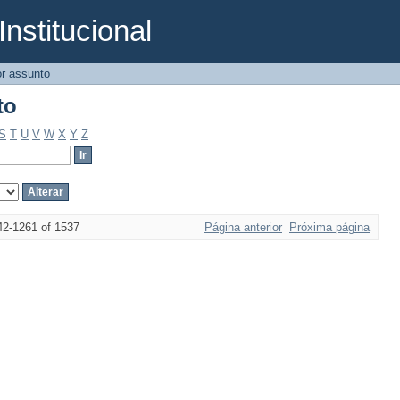
Institucional
to
r assunto
to
S
T
U
V
W
X
Y
Z
42-1261 of 1537
Página anterior
Próxima página