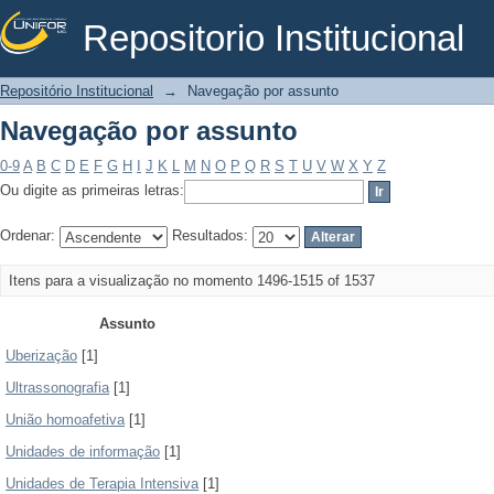
Repositorio Institucional
Navegação por assunto
Repositório Institucional
→
Navegação por assunto
Navegação por assunto
0-9
A
B
C
D
E
F
G
H
I
J
K
L
M
N
O
P
Q
R
S
T
U
V
W
X
Y
Z
Ou digite as primeiras letras:
Ordenar:
Resultados:
Itens para a visualização no momento 1496-1515 of 1537
Assunto
Uberização
[1]
Ultrassonografia
[1]
União homoafetiva
[1]
Unidades de informação
[1]
Unidades de Terapia Intensiva
[1]