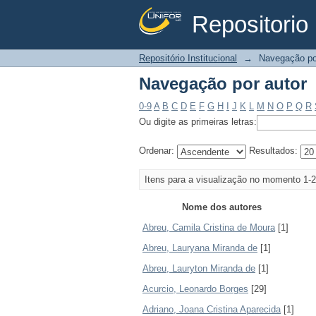
Repositorio 
Navegação por autor
Repositório Institucional
→
Navegação po
Navegação por autor
0-9
A
B
C
D
E
F
G
H
I
J
K
L
M
N
O
P
Q
R
Ou digite as primeiras letras:
Ordenar:
Resultados:
Itens para a visualização no momento 1-2
Nome dos autores
Abreu, Camila Cristina de Moura
[1]
Abreu, Lauryana Miranda de
[1]
Abreu, Lauryton Miranda de
[1]
Acurcio, Leonardo Borges
[29]
Adriano, Joana Cristina Aparecida
[1]