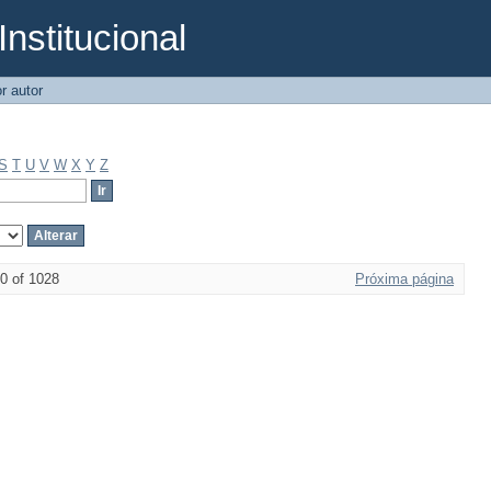
Institucional
r autor
S
T
U
V
W
X
Y
Z
0 of 1028
Próxima página