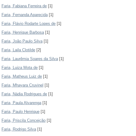
Faria, Fabiana Ferreira de
[1]
Faria, Fernanda Aparecida
[1]
Faria, Flávio Rodarte Lopes de
[1]
Faria, Henrique Barbosa
[1]
Faria, João Paulo Silva
[1]
Faria, Laila Clotilde
[2]
Faria, Laurêmia Soares da Silva
[1]
Faria, Luiza Mota de
[1]
Faria, Matheus Luiz de
[1]
Faria, Mhayara Cruvinel
[1]
Faria, Nádia Rodrigues de
[1]
Faria, Paula Alvarenga
[1]
Faria, Paulo Henrique
[1]
Faria, Priscila Conceição
[1]
Faria, Rodrigo Silva
[1]