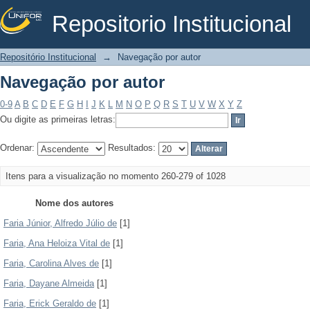
Repositorio Institucional
Navegação por autor
Repositório Institucional
→
Navegação por autor
Navegação por autor
0-9
A
B
C
D
E
F
G
H
I
J
K
L
M
N
O
P
Q
R
S
T
U
V
W
X
Y
Z
Ou digite as primeiras letras:
Ordenar:
Resultados:
Itens para a visualização no momento 260-279 of 1028
Nome dos autores
Faria Júnior, Alfredo Júlio de
[1]
Faria, Ana Heloiza Vital de
[1]
Faria, Carolina Alves de
[1]
Faria, Dayane Almeida
[1]
Faria, Erick Geraldo de
[1]