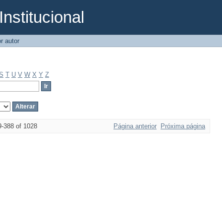
Institucional
r autor
S
T
U
V
W
X
Y
Z
9-388 of 1028
Página anterior
Próxima página