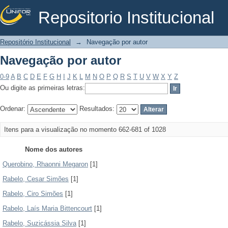
Repositorio Institucional
Navegação por autor
Repositório Institucional
→
Navegação por autor
Navegação por autor
0-9
A
B
C
D
E
F
G
H
I
J
K
L
M
N
O
P
Q
R
S
T
U
V
W
X
Y
Z
Ou digite as primeiras letras:
Ordenar:
Resultados:
Itens para a visualização no momento 662-681 of 1028
Nome dos autores
Querobino, Rhaonni Megaron
[1]
Rabelo, Cesar Simões
[1]
Rabelo, Ciro Simões
[1]
Rabelo, Laís Maria Bittencourt
[1]
Rabelo, Suzicássia Silva
[1]