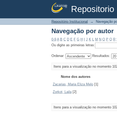
Repositorio 
Navegação por autor
Repositório Institucional
→
Navegação po
Navegação por autor
0-9
A
B
C
D
E
F
G
H
I
J
K
L
M
N
O
P
Q
R
Ou digite as primeiras letras:
Ordenar:
Resultados:
Itens para a visualização no momento 10
Nome dos autores
Zacarias, Maria Eliza Melo
[1]
Zorkot, Laila
[2]
Itens para a visualização no momento 10