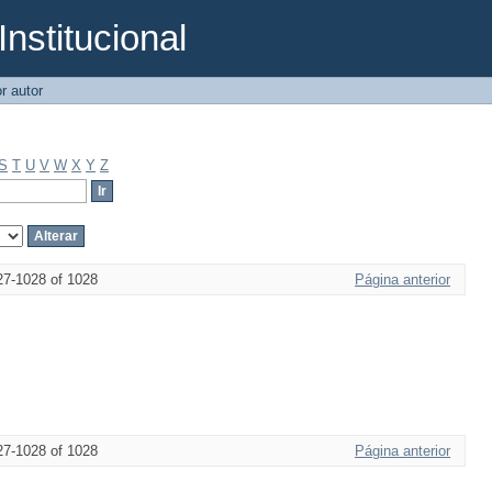
Institucional
r autor
S
T
U
V
W
X
Y
Z
27-1028 of 1028
Página anterior
27-1028 of 1028
Página anterior