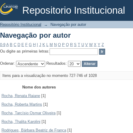
Repositorio Institucional
Navegação por autor
Repositório Institucional
→
Navegação por autor
Navegação por autor
0-9
A
B
C
D
E
F
G
H
I
J
K
L
M
N
O
P
Q
R
S
T
U
V
W
X
Y
Z
Ou digite as primeiras letras:
Ordenar:
Resultados:
Itens para a visualização no momento 727-746 of 1028
Nome dos autores
Rocha, Renata Raiane
[1]
Rocha, Roberta Martins
[1]
Rocha, Tarcísio Osmar Oliveira
[1]
Rocha, Thalita Karolini
[1]
Rodrigues, Bárbara Beatriz de França
[1]