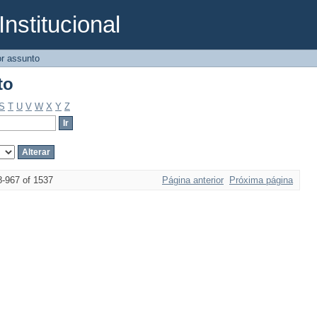
Institucional
to
r assunto
to
S
T
U
V
W
X
Y
Z
8-967 of 1537
Página anterior
Próxima página