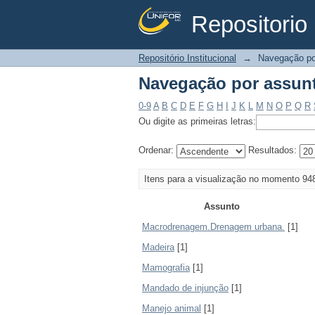
Repositorio 
Navegação por assun
Repositório Institucional
→
Navegação po
Navegação por assun
0-9
A
B
C
D
E
F
G
H
I
J
K
L
M
N
O
P
Q
R
Ou digite as primeiras letras:
Ordenar:
Resultados:
Itens para a visualização no momento 94
Assunto
Macrodrenagem.Drenagem urbana.
[1]
Madeira
[1]
Mamografia
[1]
Mandado de injunção
[1]
Manejo animal
[1]