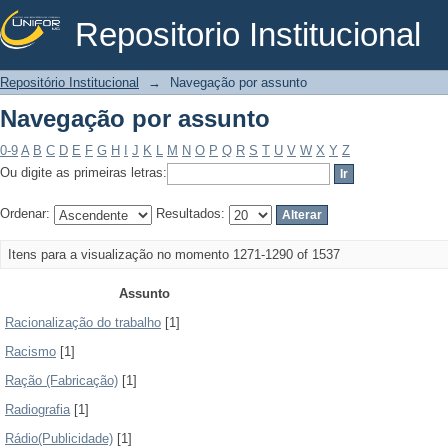
Repositorio Institucional
Navegação por assunto
Repositório Institucional
→
Navegação por assunto
Navegação por assunto
0-9
A
B
C
D
E
F
G
H
I
J
K
L
M
N
O
P
Q
R
S
T
U
V
W
X
Y
Z
Ou digite as primeiras letras:
Ordenar:
Resultados:
Itens para a visualização no momento 1271-1290 of 1537
Assunto
Racionalização do trabalho
[1]
Racismo
[1]
Ração (Fabricação)
[1]
Radiografia
[1]
Rádio(Publicidade)
[1]