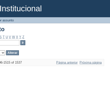
Institucional
to
r assunto
to
S
T
U
V
W
X
Y
Z
96-1515 of 1537
Página anterior
Próxima página