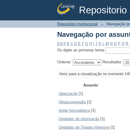
Repositorio 
Navegação por assun
Repositório Institucional
→
Navegação po
Navegação por assun
0-9
A
B
C
D
E
F
G
H
I
J
K
L
M
N
O
P
Q
R
Ou digite as primeiras letras:
Ordenar:
Resultados:
Itens para a visualização no momento 14
Assunto
Uberização
[1]
Ultrassonografia
[1]
União homoafetiva
[1]
Unidades de informação
[1]
Unidades de Terapia Intensiva
[1]