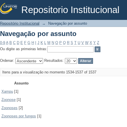
Repositorio Institucional
Navegação por assunto
Repositório Institucional
→
Navegação por assunto
Navegação por assunto
0-9
A
B
C
D
E
F
G
H
I
J
K
L
M
N
O
P
Q
R
S
T
U
V
W
X
Y
Z
Ou digite as primeiras letras:
Ordenar:
Resultados:
Itens para a visualização no momento 1534-1537 of 1537
Assunto
Xampu
[1]
Zoonose
[1]
Zoonoses
[2]
Zoonoses por fungos
[1]