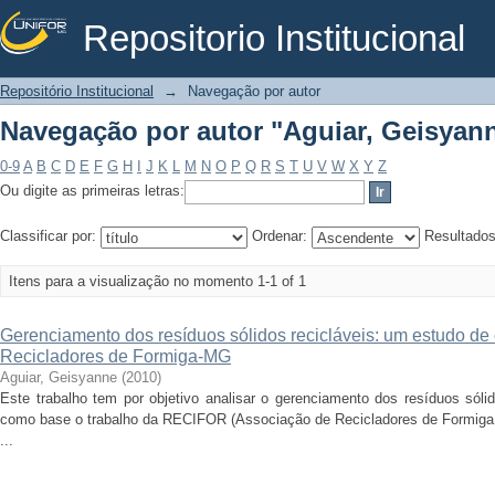
Repositorio Institucional
Navegação por autor "Aguiar, Geisyan
Repositório Institucional
→
Navegação por autor
Navegação por autor "Aguiar, Geisyan
0-9
A
B
C
D
E
F
G
H
I
J
K
L
M
N
O
P
Q
R
S
T
U
V
W
X
Y
Z
Ou digite as primeiras letras:
Classificar por:
Ordenar:
Resultado
Itens para a visualização no momento 1-1 of 1
Gerenciamento dos resíduos sólidos recicláveis: um estudo de
Recicladores de Formiga-MG
Aguiar, Geisyanne
(
2010
)
Este trabalho tem por objetivo analisar o gerenciamento dos resíduos sól
como base o trabalho da RECIFOR (Associação de Recicladores de Formiga 
...