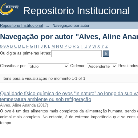
Repositorio Institucional
Navegação por autor "Alves, Aline Ana
Repositório Institucional
→
Navegação por autor
Navegação por autor "Alves, Aline Ana
0-9
A
B
C
D
E
F
G
H
I
J
K
L
M
N
O
P
Q
R
S
T
U
V
W
X
Y
Z
Ou digite as primeiras letras:
Classificar por:
Ordenar:
Resultado
Itens para a visualização no momento 1-1 of 1
Qualidade físico-química de ovos “in natura” ao longo da sua
temperatura ambiente ou sob refrigeração
Alves, Aline Ananda
(
2017
)
O ovo é um dos alimentos mais completos da alimentação humana, sendo o
animal mais completa. No entanto, é de extrema importância que se consu
tempo ...