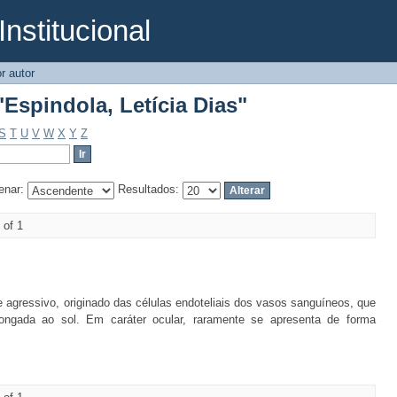
Institucional
Espindola, Letícia Dias"
r autor
Espindola, Letícia Dias"
S
T
U
V
W
X
Y
Z
enar:
Resultados:
 of 1
agressivo, originado das células endoteliais dos vasos sanguíneos, que
longada ao sol. Em caráter ocular, raramente se apresenta de forma