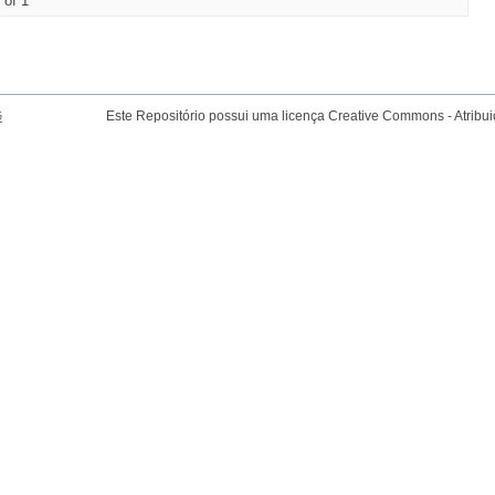
 of 1
G
Este Repositório possui uma licença Creative Commons - Atribu