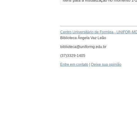
Itens para a visualização no momento 1-1
Centro Universitário de Formiga - UNIFOR-M
Biblioteca Ângela Vaz Leão
biblioteca@uniformg.edu.br
(37)3329-1405
Entre em contato
|
Deixe sua opinião