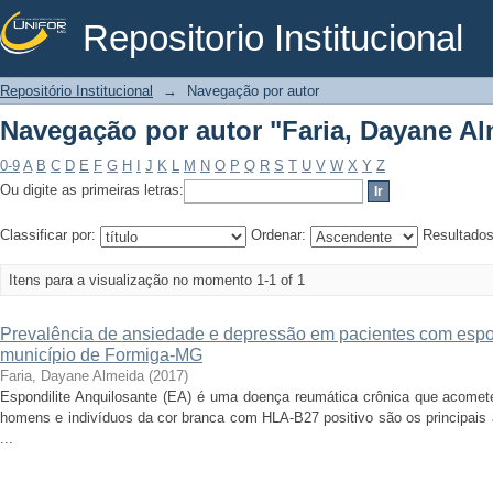
Repositorio Institucional
Navegação por autor "Faria, Dayane A
Repositório Institucional
→
Navegação por autor
Navegação por autor "Faria, Dayane A
0-9
A
B
C
D
E
F
G
H
I
J
K
L
M
N
O
P
Q
R
S
T
U
V
W
X
Y
Z
Ou digite as primeiras letras:
Classificar por:
Ordenar:
Resultado
Itens para a visualização no momento 1-1 of 1
Prevalência de ansiedade e depressão em pacientes com espon
município de Formiga-MG
Faria, Dayane Almeida
(
2017
)
Espondilite Anquilosante (EA) é uma doença reumática crônica que acomet
homens e indivíduos da cor branca com HLA-B27 positivo são os principais
...