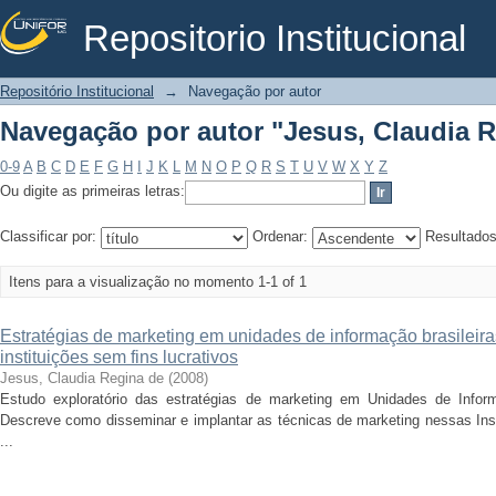
Repositorio Institucional
Navegação por autor "Jesus, Claudia 
Repositório Institucional
→
Navegação por autor
Navegação por autor "Jesus, Claudia 
0-9
A
B
C
D
E
F
G
H
I
J
K
L
M
N
O
P
Q
R
S
T
U
V
W
X
Y
Z
Ou digite as primeiras letras:
Classificar por:
Ordenar:
Resultado
Itens para a visualização no momento 1-1 of 1
Estratégias de marketing em unidades de informação brasileira
instituições sem fins lucrativos
Jesus, Claudia Regina de
(
2008
)
Estudo exploratório das estratégias de marketing em Unidades de Informa
Descreve como disseminar e implantar as técnicas de marketing nessas Inst
...