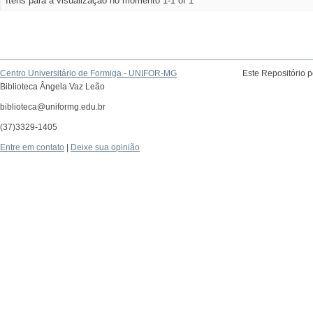
Itens para a visualização no momento 1-1 of 1
Centro Universitário de Formiga - UNIFOR-MG
Este Repositório 
Biblioteca Ângela Vaz Leão
biblioteca@uniformg.edu.br
(37)3329-1405
Entre em contato
|
Deixe sua opinião