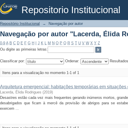
Repositorio Institucional
Navegação por autor "Lacerda, Élida R
Repositório Institucional
→
Navegação por autor
Navegação por autor "Lacerda, Élida R
0-9
A
B
C
D
E
F
G
H
I
J
K
L
M
N
O
P
Q
R
S
T
U
V
W
X
Y
Z
Ou digite as primeiras letras:
Classificar por:
Ordenar:
Resultado
Itens para a visualização no momento 1-1 of 1
Arquitetura emergencial: habitações temporárias em situações 
Lacerda, Élida Rodrigues
(
2019
)
Desastres estão cada vez mais frequentes gerando inúmeros mortos, grand
desabrigados que ficam à mercê da provisão de abrigos para se estabe
exercem ...