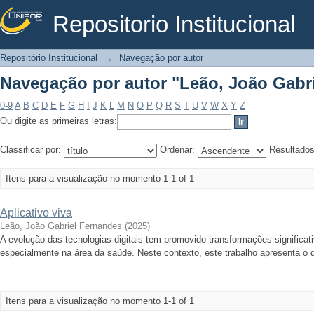
Repositorio Institucional
Navegação por autor "Leão, João Gabr
Repositório Institucional
→
Navegação por autor
Navegação por autor "Leão, João Gabr
0-9
A
B
C
D
E
F
G
H
I
J
K
L
M
N
O
P
Q
R
S
T
U
V
W
X
Y
Z
Ou digite as primeiras letras:
Classificar por:
Ordenar:
Resultado
Itens para a visualização no momento 1-1 of 1
Aplicativo viva
Leão, João Gabriel Fernandes
(
2025
)
A evolução das tecnologias digitais tem promovido transformações significa
especialmente na área da saúde. Neste contexto, este trabalho apresenta o d
Itens para a visualização no momento 1-1 of 1