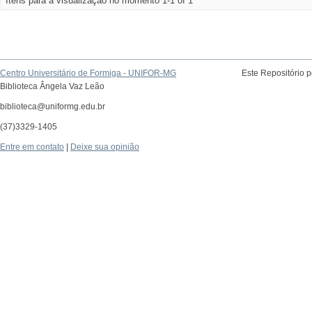
Itens para a visualização no momento 1-1 of 1
Centro Universitário de Formiga - UNIFOR-MG
Este Repositório 
Biblioteca Ângela Vaz Leão
biblioteca@uniformg.edu.br
(37)3329-1405
Entre em contato
|
Deixe sua opinião