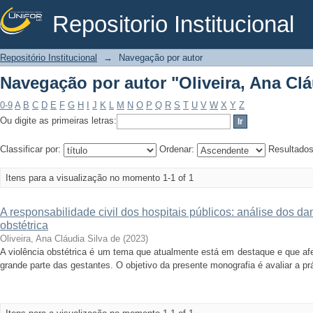
Repositorio Institucional
Navegação por autor "Oliveira, Ana Clá
Repositório Institucional
→
Navegação por autor
Navegação por autor "Oliveira, Ana Clá
0-9
A
B
C
D
E
F
G
H
I
J
K
L
M
N
O
P
Q
R
S
T
U
V
W
X
Y
Z
Ou digite as primeiras letras:
Classificar por:
Ordenar:
Resultado
Itens para a visualização no momento 1-1 of 1
A responsabilidade civil dos hospitais públicos: análise dos da
obstétrica
Oliveira, Ana Cláudia Silva de
(
2023
)
A violência obstétrica é um tema que atualmente está em destaque e que afet
grande parte das gestantes. O objetivo da presente monografia é avaliar a prát