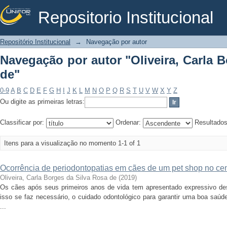
Repositorio Institucional
Navegação por autor "Oliveira, Carla B
Repositório Institucional
→
Navegação por autor
Navegação por autor "Oliveira, Carla 
de"
0-9
A
B
C
D
E
F
G
H
I
J
K
L
M
N
O
P
Q
R
S
T
U
V
W
X
Y
Z
Ou digite as primeiras letras:
Classificar por:
Ordenar:
Resultado
Itens para a visualização no momento 1-1 of 1
Ocorrência de periodontopatias em cães de um pet shop no cen
Oliveira, Carla Borges da Silva Rosa de
(
2019
)
Os cães após seus primeiros anos de vida tem apresentado expressivo des
isso se faz necessário, o cuidado odontológico para garantir uma boa saúd
...