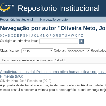
Repositorio Institucional
Navegação por autor "Oliveira Neto, J
Repositório Institucional
→
Navegação por autor
Navegação por autor "Oliveira Neto, J
0-9
A
B
C
D
E
F
G
H
I
J
K
L
M
N
O
P
Q
R
S
T
U
V
W
X
Y
Z
Ou digite as primeiras letras:
Classificar por:
Ordenar:
Resultado
Itens para a visualização no momento 1-1 of 1
Arquitetura industrial têxtil sob uma ótica humanística : propo
Pimenta (MG)
Oliveira Neto, José Pessôa de
(
2019
)
A proposta deste trabalho é a criação de uma confecção têxtil na cidade d
mineiro possui a economia voltada para o setor agrário, o qual emprega maj
...