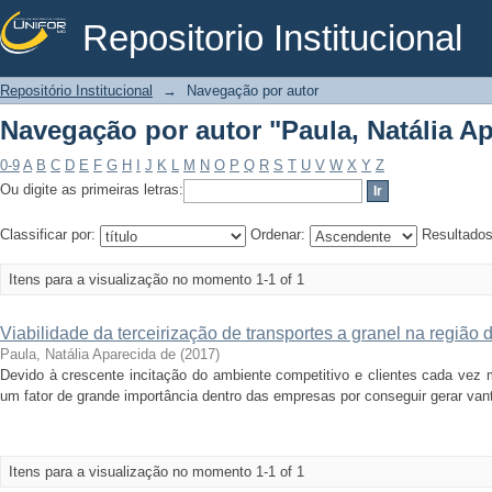
Repositorio Institucional
Navegação por autor "Paula, Natália A
Repositório Institucional
→
Navegação por autor
Navegação por autor "Paula, Natália A
0-9
A
B
C
D
E
F
G
H
I
J
K
L
M
N
O
P
Q
R
S
T
U
V
W
X
Y
Z
Ou digite as primeiras letras:
Classificar por:
Ordenar:
Resultado
Itens para a visualização no momento 1-1 of 1
Viabilidade da terceirização de transportes a granel na regiã
Paula, Natália Aparecida de
(
2017
)
Devido à crescente incitação do ambiente competitivo e clientes cada vez m
um fator de grande importância dentro das empresas por conseguir gerar van
Itens para a visualização no momento 1-1 of 1