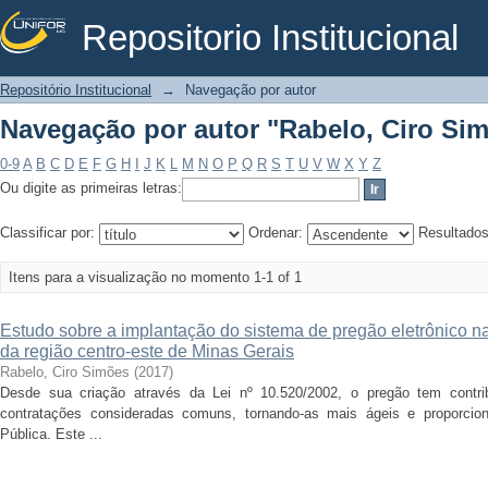
Repositorio Institucional
Navegação por autor "Rabelo, Ciro Si
Repositório Institucional
→
Navegação por autor
Navegação por autor "Rabelo, Ciro Si
0-9
A
B
C
D
E
F
G
H
I
J
K
L
M
N
O
P
Q
R
S
T
U
V
W
X
Y
Z
Ou digite as primeiras letras:
Classificar por:
Ordenar:
Resultado
Itens para a visualização no momento 1-1 of 1
Estudo sobre a implantação do sistema de pregão eletrônico n
da região centro-este de Minas Gerais
Rabelo, Ciro Simões
(
2017
)
Desde sua criação através da Lei nº 10.520/2002, o pregão tem contri
contratações consideradas comuns, tornando-as mais ágeis e proporci
Pública. Este ...