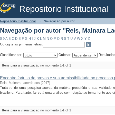
Repositorio Institucional
Navegação por autor "Reis, Mainara La
Repositório Institucional
→
Navegação por autor
Navegação por autor "Reis, Mainara La
0-9
A
B
C
D
E
F
G
H
I
J
K
L
M
N
O
P
Q
R
S
T
U
V
W
X
Y
Z
Ou digite as primeiras letras:
Classificar por:
Ordenar:
Resultado
Itens para a visualização no momento 1-1 of 1
Encontro fortuito de provas e sua admissibilidade no processo p
Reis, Mainara Lacerda dos
(
2017
)
Trata-se de uma pesquisa acerca da matéria probatória e sua validade n
brasileiro. Para tanto, far-se-á uma análise com relação ao tema frente aos di
Itens para a visualização no momento 1-1 of 1