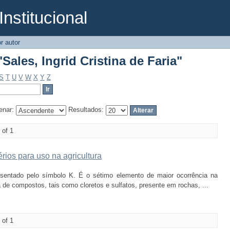
Institucional
Sales, Ingrid Cristina de Faria"
r autor
Sales, Ingrid Cristina de Faria"
S
T
U
V
W
X
Y
Z
enar:
Resultados:
 of 1
ios para uso na agricultura
resentado pelo símbolo K. É o sétimo elemento de maior ocorrência na
a de compostos, tais como cloretos e sulfatos, presente em rochas, ...
 of 1