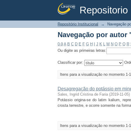
Repositorio 
Navegação por autor "
Repositório Institucional
→
Navegação po
Navegação por autor "
0-9
A
B
C
D
E
F
G
H
I
J
K
L
M
N
O
P
Q
R
Ou digite as primeiras letras:
Classificar por:
Ord
Itens para a visualização no momento 1-1
Desagregação do potássio em minér
Sales, Ingrid Cristina de Faria
(
2019-11-05
)
Potássio origina-se do latim kalium, rep
crosta terrestre, e ocorre somente na form
Itens para a visualização no momento 1-1