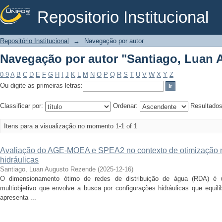
Repositorio Institucional
Navegação por autor "Santiago, Luan
Repositório Institucional
→
Navegação por autor
Navegação por autor "Santiago, Luan
0-9
A
B
C
D
E
F
G
H
I
J
K
L
M
N
O
P
Q
R
S
T
U
V
W
X
Y
Z
Ou digite as primeiras letras:
Classificar por:
Ordenar:
Resultado
Itens para a visualização no momento 1-1 of 1
Avaliação do AGE-MOEA e SPEA2 no contexto de otimização mu
hidráulicas
Santiago, Luan Augusto Rezende
(
2025-12-16
)
O dimensionamento ótimo de redes de distribuição de água (RDA) é 
multiobjetivo que envolve a busca por configurações hidráulicas que equili
apresenta ...