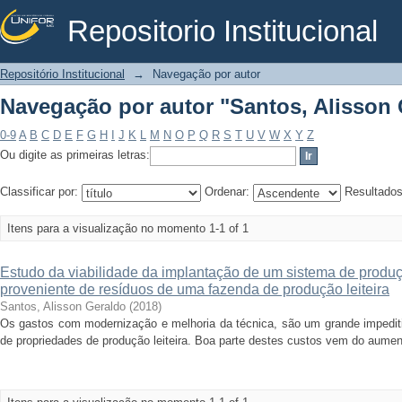
Repositorio Institucional
Navegação por autor "Santos, Alisson
Repositório Institucional
→
Navegação por autor
Navegação por autor "Santos, Alisson
0-9
A
B
C
D
E
F
G
H
I
J
K
L
M
N
O
P
Q
R
S
T
U
V
W
X
Y
Z
Ou digite as primeiras letras:
Classificar por:
Ordenar:
Resultado
Itens para a visualização no momento 1-1 of 1
Estudo da viabilidade da implantação de um sistema de produç
proveniente de resíduos de uma fazenda de produção leiteira
Santos, Alisson Geraldo
(
2018
)
Os gastos com modernização e melhoria da técnica, são um grande impedit
de propriedades de produção leiteira. Boa parte destes custos vem do aumen