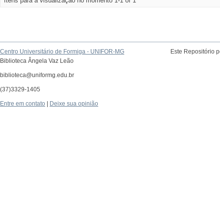
Itens para a visualização no momento 1-1 of 1
Centro Universitário de Formiga - UNIFOR-MG
Este Repositório 
Biblioteca Ângela Vaz Leão
biblioteca@uniformg.edu.br
(37)3329-1405
Entre em contato
|
Deixe sua opinião