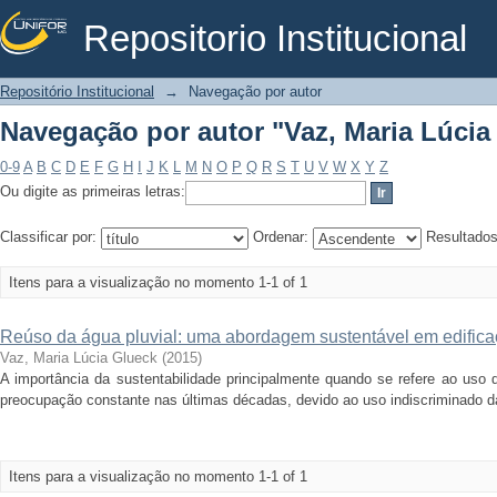
Repositorio Institucional
Navegação por autor "Vaz, Maria Lúcia
Repositório Institucional
→
Navegação por autor
Navegação por autor "Vaz, Maria Lúcia
0-9
A
B
C
D
E
F
G
H
I
J
K
L
M
N
O
P
Q
R
S
T
U
V
W
X
Y
Z
Ou digite as primeiras letras:
Classificar por:
Ordenar:
Resultado
Itens para a visualização no momento 1-1 of 1
Reúso da água pluvial: uma abordagem sustentável em edifica
Vaz, Maria Lúcia Glueck
(
2015
)
A importância da sustentabilidade principalmente quando se refere ao uso 
preocupação constante nas últimas décadas, devido ao uso indiscriminado da
Itens para a visualização no momento 1-1 of 1