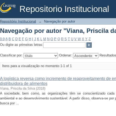
Repositorio Institucional
Navegação por autor "Viana, Priscila da
Repositório Institucional
→
Navegação por autor
Navegação por autor "Viana, Priscila da
0-9
A
B
C
D
E
F
G
H
I
J
K
L
M
N
O
P
Q
R
S
T
U
V
W
X
Y
Z
Ou digite as primeiras letras:
Classificar por:
Ordenar:
Resultado
Itens para a visualização no momento 1-1 of 1
A logística reversa como incremento de reaproveitamento de
distribuidora de alimentos
Viana, Priscila da Silva
(
2018
)
A sociedade, bem como, as organizações têm se conscientizado cada
ambiental e ao desenvolvimento sustentável. A partir disso, observa-se por
busca por ...