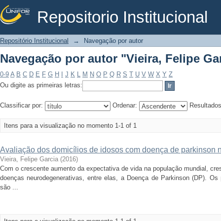
Repositorio Institucional
Navegação por autor "Vieira, Felipe Ga
Repositório Institucional
→
Navegação por autor
Navegação por autor "Vieira, Felipe Ga
0-9
A
B
C
D
E
F
G
H
I
J
K
L
M
N
O
P
Q
R
S
T
U
V
W
X
Y
Z
Ou digite as primeiras letras:
Classificar por:
Ordenar:
Resultado
Itens para a visualização no momento 1-1 of 1
Avaliação dos domicílios de idosos com doença de parkinson
Vieira, Felipe Garcia
(
2016
)
Com o crescente aumento da expectativa de vida na população mundial, cr
doenças neurodegenerativas, entre elas, a Doença de Parkinson (DP). Os 
são ...