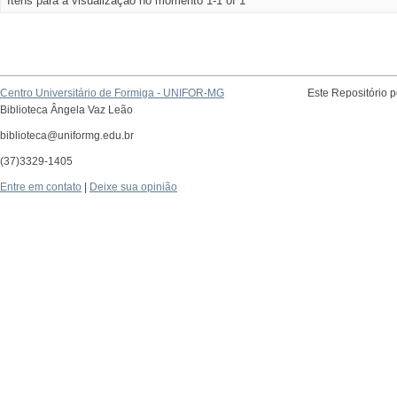
Itens para a visualização no momento 1-1 of 1
Centro Universitário de Formiga - UNIFOR-MG
Este Repositório 
Biblioteca Ângela Vaz Leão
biblioteca@uniformg.edu.br
(37)3329-1405
Entre em contato
|
Deixe sua opinião