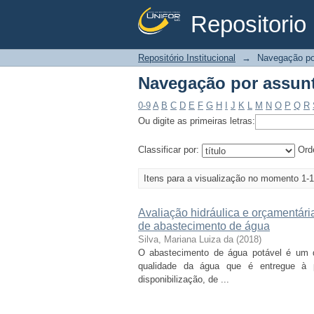
Repositorio 
Navegação por assun
Repositório Institucional
→
Navegação po
Navegação por assun
0-9
A
B
C
D
E
F
G
H
I
J
K
L
M
N
O
P
Q
R
Ou digite as primeiras letras:
Classificar por:
Ord
Itens para a visualização no momento 1-1
Avaliação hidráulica e orçamentári
de abastecimento de água
Silva, Mariana Luiza da
(
2018
)
O abastecimento de água potável é um 
qualidade da água que é entregue à 
disponibilização, de ...