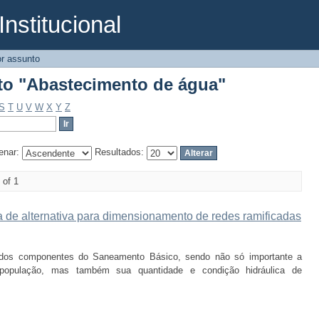
Institucional
to "Abastecimento de água"
r assunto
to "Abastecimento de água"
S
T
U
V
W
X
Y
Z
enar:
Resultados:
 of 1
a de alternativa para dimensionamento de redes ramificadas
dos componentes do Saneamento Básico, sendo não só importante a
população, mas também sua quantidade e condição hidráulica de