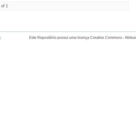
 of 1
G
Este Repositório possui uma licença Creative Commons - Atribu