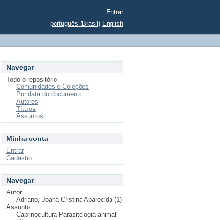
Entrar
português (Brasil)
English
Navegar
Todo o repositório
Comunidades e Coleções
Por data do documento
Autores
Títulos
Assuntos
Minha conta
Entrar
Cadastro
Navegar
Autor
Adriano, Joana Cristina Aparecida (1)
Assunto
Caprinocultura-Parasitologia animal