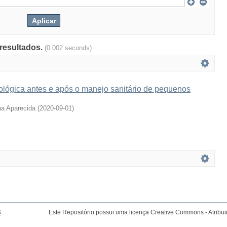
 resultados.
(0.002 seconds)
ológica antes e após o manejo sanitário de pequenos
na Aparecida
(
2020-09-01
)
G
Este Repositório possui uma licença Creative Commons - Atribu