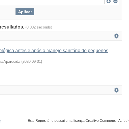
 resultados.
(0.002 seconds)
ológica antes e após o manejo sanitário de pequenos
na Aparecida
(
2020-09-01
)
G
Este Repositório possui uma licença Creative Commons - Atribu