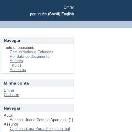
Entrar
português (Brasil)
English
Navegar
Todo o repositório
Comunidades e Coleções
Por data do documento
Autores
Títulos
Assuntos
Minha conta
Entrar
Cadastro
Navegar
Autor
Adriano, Joana Cristina Aparecida (1)
Assunto
Caprinocultura-Parasitologia animal