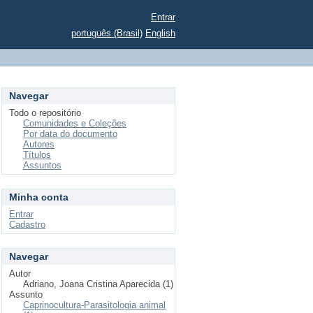
Entrar
português (Brasil)
English
Navegar
Todo o repositório
Comunidades e Coleções
Por data do documento
Autores
Títulos
Assuntos
Minha conta
Entrar
Cadastro
Navegar
Autor
Adriano, Joana Cristina Aparecida (1)
Assunto
Caprinocultura-Parasitologia animal