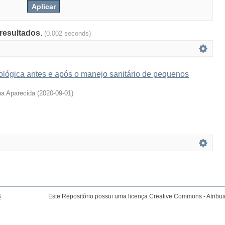
 resultados.
(0.002 seconds)
ológica antes e após o manejo sanitário de pequenos
na Aparecida
(
2020-09-01
)
G
Este Repositório possui uma licença Creative Commons - Atribu