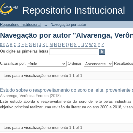
Repositorio Institucional
Navegação por autor "Alvarenga, Verôn
Repositório Institucional
→
Navegação por autor
Navegação por autor "Alvarenga, Verôn
0-9
A
B
C
D
E
F
G
H
I
J
K
L
M
N
O
P
Q
R
S
T
U
V
W
X
Y
Z
Ou digite as primeiras letras:
Classificar por:
Ordenar:
Resultado
Itens para a visualização no momento 1-1 of 1
Estudo sobre o reaproveitamento do soro de leite, proveniente de
Alvarenga, Verônica Ferreira
(
2018
)
Este estudo aborda o reaproveitamento do soro de leite pelas indústrias
objetivo principal realizar uma revisão da literatura do ano 2000 a 2018, visand
Itens para a visualização no momento 1-1 of 1