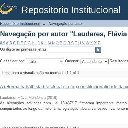
Repositorio Institucional
Navegação por autor "Laudares, Flávi
Repositório Institucional
→
Navegação por autor
Navegação por autor "Laudares, Flávi
0-9
A
B
C
D
E
F
G
H
I
J
K
L
M
N
O
P
Q
R
S
T
U
V
W
X
Y
Z
Ou digite as primeiras letras:
Classificar por:
Ordenar:
Resultado
Itens para a visualização no momento 1-1 of 1
A reforma trabalhista brasileira e a (in) constitucionalidade da 
Laudares, Flávia Mendonça
(
2018
)
As alterações advindas com Lei 13.467/17 firmaram importante marco e
conquistados ao longo da história na legislação laborativa, especificamente n