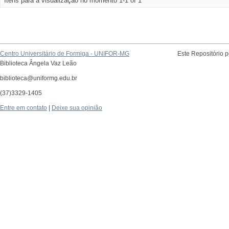
Itens para a visualização no momento 1-1 of 1
Centro Universitário de Formiga - UNIFOR-MG
Este Repositório 
Biblioteca Ângela Vaz Leão
biblioteca@uniformg.edu.br
(37)3329-1405
Entre em contato
|
Deixe sua opinião