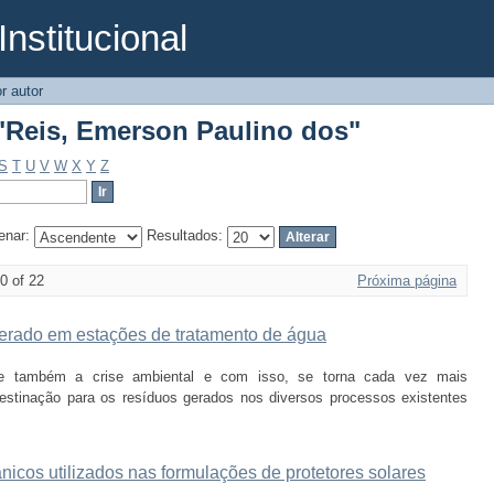
Institucional
"Reis, Emerson Paulino dos"
r autor
"Reis, Emerson Paulino dos"
S
T
U
V
W
X
Y
Z
enar:
Resultados:
0 of 22
Próxima página
 gerado em estações de tratamento de água
e também a crise ambiental e com isso, se torna cada vez mais
estinação para os resíduos gerados nos diversos processos existentes
gânicos utilizados nas formulações de protetores solares