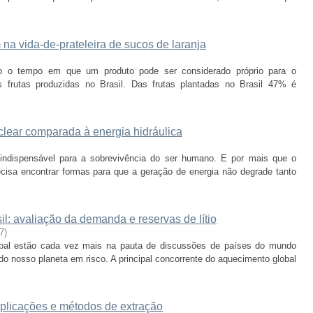
 na vida-de-prateleira de sucos de laranja
omo o tempo em que um produto pode ser considerado próprio para o
 frutas produzidas no Brasil. Das frutas plantadas no Brasil 47% é
clear comparada à energia hidráulica
indispensável para a sobrevivência do ser humano. E por mais que o
ecisa encontrar formas para que a geração de energia não degrade tanto
sil: avaliação da demanda e reservas de lítio
7
)
bal estão cada vez mais na pauta de discussões de países do mundo
 do nosso planeta em risco. A principal concorrente do aquecimento global
aplicações e métodos de extração