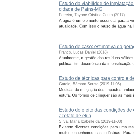
Estudo da viabilidde de implatação
cidade de Pains-MG
Ferreira, Tayane Cristina Couto
(
2017
)
A água é um elemento essencial para a vid
atualidade. Com isso o reuso de água na
...
Estudo de caso: estimativa da gera
Franco, Lucas Daniel
(
2018
)
Atualmente, a gestão dos resíduos sólido
pública. Em decorrência da intensificação
Estudo de técnicas para controle d
Garcia, Bárbara Sousa
(
2019-11-08
)
Medidas de mitigação dos impactos ambien
estufa. Os fornos de clínquer são as mais 
Estudo do efeito das condições de
acetato de etila
Silva, Maria Izabelle da
(
2019-11-08
)
Existem diversas condições para uma reaç
muitos engenheiros nas indústrias. Para