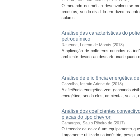
O mercado cosmético desenvolveu-se pr
produtos, sendo dividido em diversas categ
solares ...
Análise das características do polie
petroquímico
Resende, Lorena de Morais
(
2018
)
A aplicação de polímeros oriundos da ind
ambiente devido ao descarte inadequado de
...
Análise de eficiência energética de
Carvalho, Iasmin Ariane de
(
2018
)
A eficiência energética vem ganhando visib
energética, sendo eles, ambiental, social, 
Análise dos coeficientes convectivo
placas do tipo chevron
Camargos, Saulo Ribeiro de
(
2017
)
O trocador de calor é um equipamento que p
Largamente utilizado na indústria, pesqui