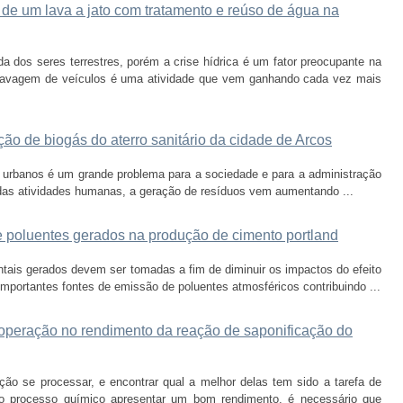
 de um lava a jato com tratamento e reúso de água na
a dos seres terrestres, porém a crise hídrica é um fator preocupante na
 lavagem de veículos é uma atividade que vem ganhando cada vez mais
ção de biogás do aterro sanitário da cidade de Arcos
s urbanos é um grande problema para a sociedade e para a administração
 das atividades humanas, a geração de resíduos vem aumentando ...
e poluentes gerados na produção de cimento portland
tais gerados devem ser tomadas a fim de diminuir os impactos do efeito
importantes fontes de emissão de poluentes atmosféricos contribuindo ...
 operação no rendimento da reação de saponificação do
ão se processar, e encontrar qual a melhor delas tem sido a tarefa de
 o processo químico apresentar um bom rendimento, é necessário que