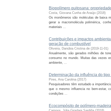
Biopolímero quitosana: propriedades
Costa, Giovana Cunha de Araújo
(
2018
)
Os monômeros são moléculas de baixa mas
gerar a macromolécula polimérica, con
materiais ...
Contribuições e impactos ambientai
geração de combustível
Oliveira, Danúbia Cristina de
(
2019-11-01
)
Anualmente, são gerados milhões de tone
consumo no mundo. Muitas das vezes este
ambiente, ...
Determinação da influência do tipo 
Pires, Ana Carolina
(
2017
)
Pesquisadores têm estudado a importânci
que o mesmo influencia no bem-estar, c
condições ...
Ecocompósito de polímero-madeira:
Campos, Júlia Giordani Sardiña
(
2018
)