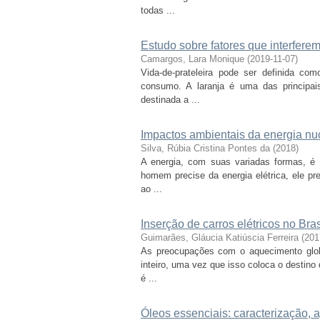
todas ...
Estudo sobre fatores que interferem
Camargos, Lara Monique
(
2019-11-07
)
Vida-de-prateleira pode ser definida c
consumo. A laranja é uma das principais
destinada a ...
Impactos ambientais da energia nu
Silva, Rúbia Cristina Pontes da
(
2018
)
A energia, com suas variadas formas, é 
homem precise da energia elétrica, ele pr
ao ...
Inserção de carros elétricos no Bra
Guimarães, Gláucia Katiúscia Ferreira
(
201
As preocupações com o aquecimento glo
inteiro, uma vez que isso coloca o destino
é ...
Óleos essenciais: caracterização, 