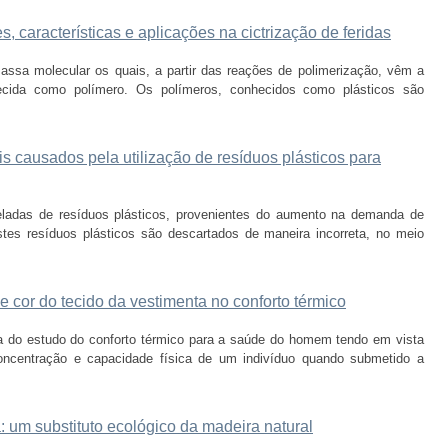
, características e aplicações na cictrização de feridas
sa molecular os quais, a partir das reações de polimerização, vêm a
hecida como polímero. Os polímeros, conhecidos como plásticos são
s causados pela utilização de resíduos plásticos para
ladas de resíduos plásticos, provenientes do aumento na demanda de
s resíduos plásticos são descartados de maneira incorreta, no meio
e cor do tecido da vestimenta no conforto térmico
a do estudo do conforto térmico para a saúde do homem tendo em vista
oncentração e capacidade física de um indivíduo quando submetido a
 um substituto ecológico da madeira natural