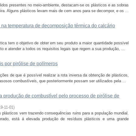
lidos presentes no meio-ambiente, destacam-se os plásticos e as sobras
ira. Alguns plásticos levam mais de cem anos para se decompor, e os ...
e na temperatura de decomposição térmica do calcário
ítica tem o objetivo de obter em seu produto a maior quantidade possível
o e atender a todos os requisitos legais que regem a sua produção, ...
 por pirólise de polímeros
ões de que é possível realizar a rota inversa da obtenção de plásticos,
sosos combustíveis, que posteriormente possam ser utilizados pela ...
a produção de combustível pelo processo de pirólise de
9-11-01
)
 plásticos vem trazendo consequências ruins para a população mundial.
ado, está á elevada produção de resíduos plásticos e uma grande