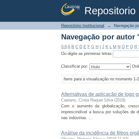
Repositorio 
Navegação por autor 
Repositório Institucional
→
Navegação po
Navegação por autor 
0-9
A
B
C
D
E
F
G
H
I
J
K
L
M
N
O
P
Q
R
Ou digite as primeiras letras:
Classificar por:
Ord
Itens para a visualização no momento 1-2
Alternativas de aplicação de logo
Caetano, Cíntia Raquel Silva
(
2018
)
Com o aumento da globalização, cresc
imprescindível a busca por soluções de d
nas indústrias. ...
Análise da incidência de filtros or
Oliveira, Mariana Silva e
(
2019-11-07
)