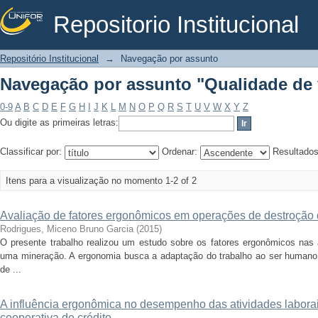
Repositorio Institucional
Navegação por assunto "Qualidade de 
Repositório Institucional
→
Navegação por assunto
Navegação por assunto "Qualidade de 
0-9
A
B
C
D
E
F
G
H
I
J
K
L
M
N
O
P
Q
R
S
T
U
V
W
X
Y
Z
Ou digite as primeiras letras:
Classificar por:
Ordenar:
Resultado
Itens para a visualização no momento 1-2 of 2
Avaliação de fatores ergonômicos em operações de destroção
Rodrigues, Miceno Bruno Garcia
(
2015
)
O presente trabalho realizou um estudo sobre os fatores ergonômicos nas
uma mineração. A ergonomia busca a adaptação do trabalho ao ser humano,
de ...
A influência ergonômica no desempenho das atividades labora
cooperativa de crédito